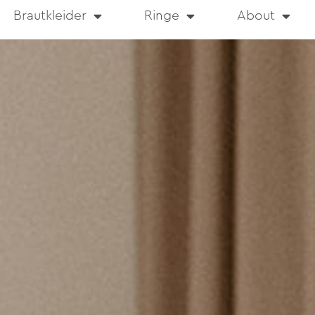
Brautkleider
Ringe
About