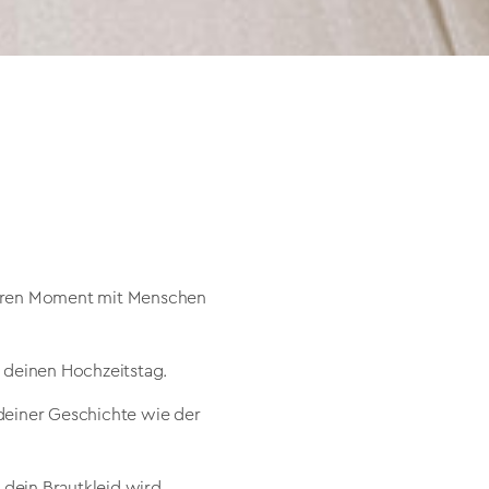
nderen Moment mit Menschen
n deinen Hochzeitstag.
deiner Geschichte wie der
dein Brautkleid wird.