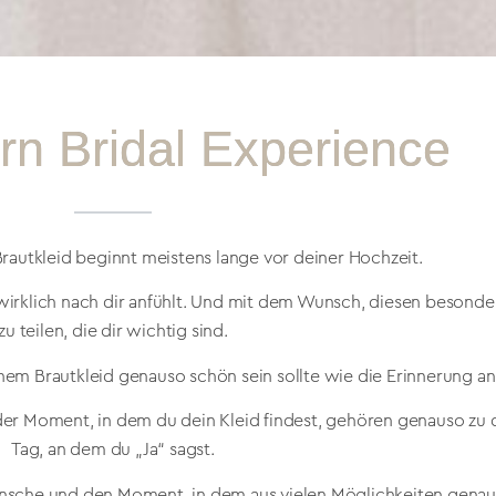
n Bridal Experience
autkleid beginnt meistens lange vor deiner Hochzeit.
ch wirklich nach dir anfühlt. Und mit dem Wunsch, diesen beso
zu teilen, die dir wichtig sind.
nem Brautkleid genauso schön sein sollte wie die Erinnerung a
der Moment, in dem du dein Kleid findest, gehören genauso zu 
Tag, an dem du „Ja“ sagst.
nsche und den Moment, in dem aus vielen Möglichkeiten genau 