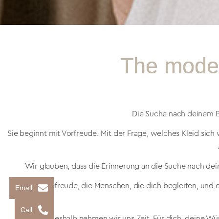
The moder
Die Suche nach deinem Br
Sie beginnt mit Vorfreude. Mit der Frage, welches Kleid si
Wir glauben, dass die Erinnerung an die Suche nach dei
Denn die Vorfreude, die Menschen, die dich begleiten, und 
Email
Call
Genau deshalb nehmen wir uns Zeit. Für dich, deine Wü