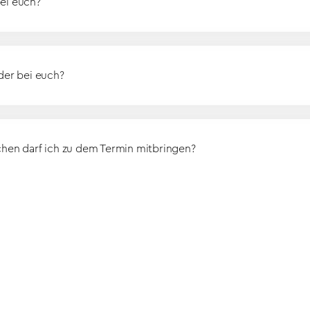
ei euch?
der bei euch?
chen darf ich zu dem Termin mitbringen?
inen 2. Termin brauche?
zahlung ab?