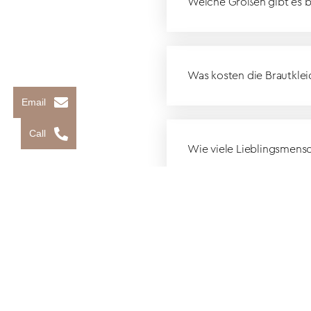
Welche Größen gibt es b
Was kosten die Brautklei
Email
Call
Wie viele Lieblingsmens
Was ist, wenn ich noch e
Wie läuft das mit der Be